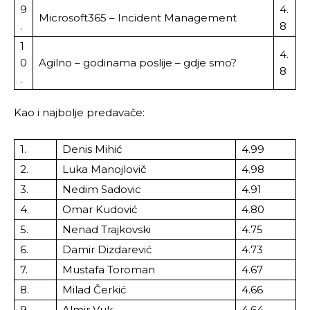
9
4.
Microsoft365 – Incident Management
.
8
1
4.
0
Agilno – godinama poslije – gdje smo?
8
.
Kao i najbolje predavače:
1.
Denis Mihić
4.99
2.
Luka Manojlovič
4.98
3.
Nedim Sadovic
4.91
4.
Omar Kudović
4.80
5.
Nenad Trajkovski
4.75
6.
Damir Dizdarević
4.73
7.
Mustafa Toroman
4.67
8.
Milad Čerkić
4.66
9.
Almir Vuk
4.64