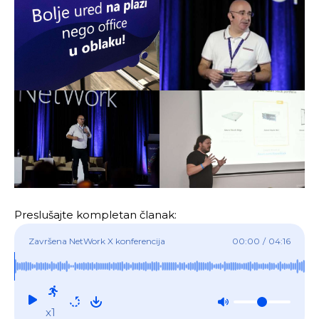
Preslušajte kompletan članak:
Završena NetWork X konferencija
00:00
/
04:16
x1