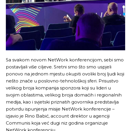
Sa svakom novom NetWork konferencijom, sebi smo
postavljali više ciljeve. Sretni smo što smo uspjeli
ponovo na jednom mjestu okupiti ovoliki broj ljudi koji
nešto znače u poslovno-tehnološkoj sferi. Prisustvo
velikog broja kompanija sponzora koji su lideri u
svojim oblastima, velikog broja domaćih i regionalnih
medija, kao i svjetski priznatih govornika predstavlja
potvrdu ispunjenja misije NetWork konferencije –
izjavio je Rino Babić, account direktor u agenciji
Communis koja već dugi niz godina organizuje
NetWork konferenciju.