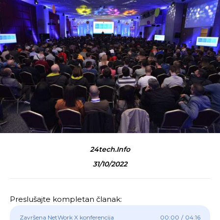
24tech.info
31/10/2022
Preslušajte kompletan članak:
Završena NetWork X konferencija
00:00
/
04:16