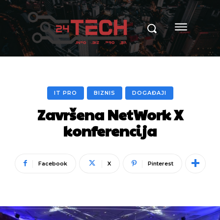
IT PRO
BIZNIS
DOGAĐAJI
Završena NetWork X
konferencija
Facebook
X
Pinterest