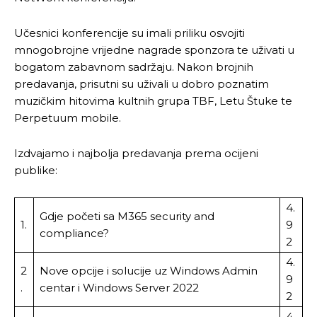
Učesnici konferencije su imali priliku osvojiti
mnogobrojne vrijedne nagrade sponzora te uživati u
bogatom zabavnom sadržaju. Nakon brojnih
predavanja, prisutni su uživali u dobro poznatim
muzičkim hitovima kultnih grupa TBF, Letu Štuke te
Perpetuum mobile.
Izdvajamo i najbolja predavanja prema ocijeni
publike:
4.
Gdje početi sa M365 security and
1.
9
compliance?
2
4.
2
Nove opcije i solucije uz Windows Admin
9
.
centar i Windows Server 2022
2
4.