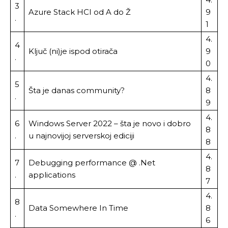
3
Azure Stack HCI od A do Ž
9
.
1
4.
4
Ključ (ni)je ispod otirača
9
.
0
4.
5
Šta je danas community?
8
.
9
4.
6
Windows Server 2022 – šta je novo i dobro
8
.
u najnovijoj serverskoj ediciji
8
4.
7
Debugging performance @ .Net
8
.
applications
7
4.
8
Data Somewhere In Time
8
.
6