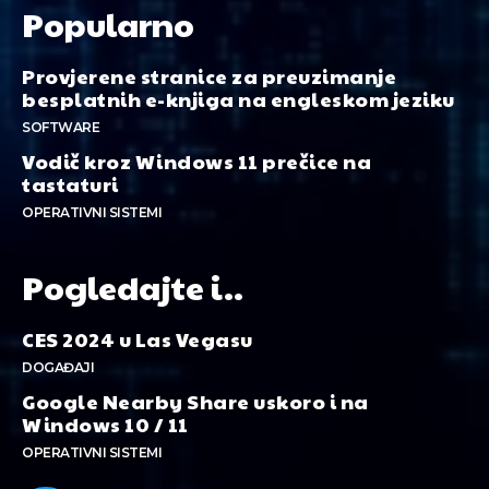
Popularno
Provjerene stranice za preuzimanje
besplatnih e-knjiga na engleskom jeziku
SOFTWARE
Vodič kroz Windows 11 prečice na
tastaturi
OPERATIVNI SISTEMI
Pogledajte i..
CES 2024 u Las Vegasu
DOGAĐAJI
Google Nearby Share uskoro i na
Windows 10 / 11
OPERATIVNI SISTEMI