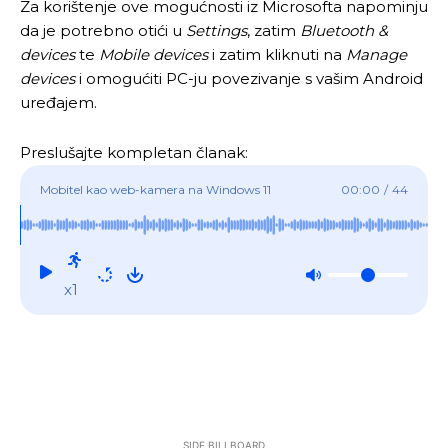
Za korištenje ove mogućnosti iz Microsofta napominju
da je potrebno otići u
Settings
, zatim
Bluetooth &
devices
te
Mobile devices
i zatim kliknuti na
Manage
devices
i omogućiti PC-ju povezivanje s vašim Android
uređajem.
Preslušajte kompletan članak:
Mobitel kao web-kamera na Windows 11
00:00
/
44
x1
SIDE BILLBOARD