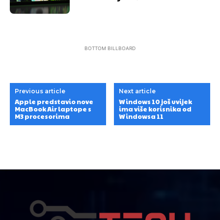
BOTTOM BILLBOARD
Previous article
Next article
Apple predstavio nove
Windows 10 još uvijek
MacBook Air laptope s
ima više korisnika od
M3 procesorima
Windowsa 11