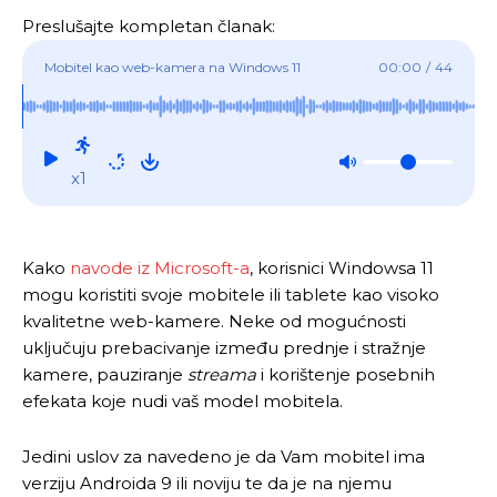
Preslušajte kompletan članak:
Mobitel kao web-kamera na Windows 11
00:00
/
44
x1
Kako
navode iz Microsoft-a
, korisnici Windowsa 11
mogu koristiti svoje mobitele ili tablete kao visoko
kvalitetne web-kamere. Neke od mogućnosti
uključuju prebacivanje između prednje i stražnje
kamere, pauziranje
streama
i korištenje posebnih
efekata koje nudi vaš model mobitela.
Jedini uslov za navedeno je da Vam mobitel ima
verziju Androida 9 ili noviju te da je na njemu