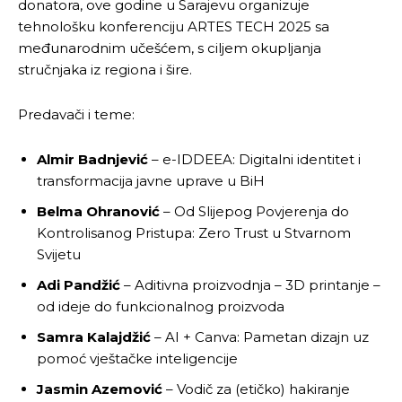
donatora, ove godine u Sarajevu organizuje
tehnološku konferenciju ARTES TECH 2025 sa
međunarodnim učešćem, s ciljem okupljanja
stručnjaka iz regiona i šire.
Predavači i teme:
Almir Badnjević
– e-IDDEEA: Digitalni identitet i
transformacija javne uprave u BiH
Belma Ohranović
– Od Slijepog Povjerenja do
Kontrolisanog Pristupa: Zero Trust u Stvarnom
Svijetu
Adi Pandžić
– Aditivna proizvodnja – 3D printanje –
od ideje do funkcionalnog proizvoda
Samra Kalajdžić
– AI + Canva: Pametan dizajn uz
pomoć vještačke inteligencije
Jasmin Azemović
– Vodič za (etičko) hakiranje