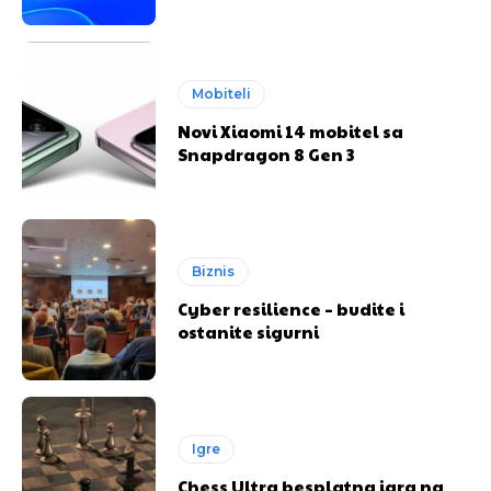
Mobiteli
Novi Xiaomi 14 mobitel sa
Snapdragon 8 Gen 3
Biznis
Cyber resilience – budite i
ostanite sigurni
Igre
Chess Ultra besplatna igra na