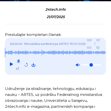
24tech.info
21/07/2025
Preslušajte kompletan članak:
00:
01:
NAJAVA: Tehnološka konferencija ARTES TECH 2025
/
00
52
u Sarajevu, 27.9.2025.
x1
Udruženje za istraživanje, tehnologiju, edukaciju i
nauku – ARTES, uz podršku Federalnog ministarstva
obrazovanja i nauke, Univerziteta u Sarajevu,
24tech.info e-magazina, partnerskih kompanija i