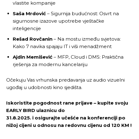
vlastite kompanije
Saša Mrdović
– Sigurnija budućnost: Osvrt na
sigurnosne izazove upotrebe vještačke
inteligencije
Rešad Rovčanin
– Na mostu između svjetova:
Kako 7 navika spajaju IT i viši menadžment
Ajdin Memišević
– MFP, Cloud i DMS: Praktična
rješenja za modernu kancelariju
Očekuju Vas vrhunska predavanja uz audio vizuelni
ugođaj u udobnosti kino sjedišta.
Iskoristite pogodnost rane prijave – kupite svoju
EARLY BIRD ulaznicu do
31.8.2025. i osigurajte učešće na konferenciji po
nižoj cijeni u odnosu na redovnu cijenu od 120 KM !