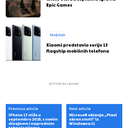
Epic Games
Mobiteli
Xiaomi predstavio seriju 13
flagship mobilnih telefona
BOTTOM BILLBOARD
Previous article
Next article
iPhone 17 stiže u
Microsoft uklanja „Plavi
septembru 2025. s novim
ekran smrti“ iz
dizajnom i naprednim
Windowsa 11
tehnologijama