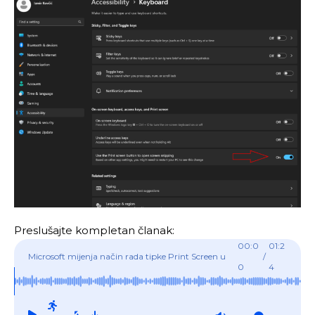
Preslušajte kompletan članak:
00:0
01:2
Microsoft mijenja način rada tipke Print Screen u
/
0
4
Windows 11