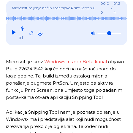
00:0
01:2
Microsoft mijenja način rada tipke Print Screen u
/
0
4
Windows 11
x1
Microsoft je kroz
Windows Insider Beta kanal
objavio
Build 22624.1546 koji će doći na naše računare do
kraja godine. Taj build između ostalog mijenja
ponašanje dugmeta PrtScn. Umjesto da aktivira
funkciju Print Screen, ona umjesto toga po zadanim
postavkama otvara aplikaciju Snipping Tool.
Aplikacija Snipping Tool nam je poznata od ranije u
Windows-ima i predstavlja alat koji nudi mogućnost
izrezivanja preko cijelog ekrana. Također nudi