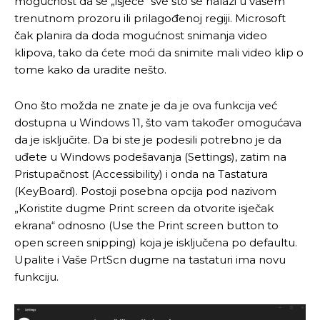
mogućnost da se „isječe“ sve što se nalazi u vašem
trenutnom prozoru ili prilagođenoj regiji. Microsoft
čak planira da doda mogućnost snimanja video
klipova, tako da ćete moći da snimite mali video klip o
tome kako da uradite nešto.
Ono što možda ne znate je da je ova funkcija već
dostupna u Windows 11, što vam također omogućava
da je isključite. Da bi ste je podesili potrebno je da
uđete u Windows podešavanja (Settings), zatim na
Pristupačnost (Accessibility) i onda na Tastatura
(KeyBoard). Postoji posebna opcija pod nazivom
„Koristite dugme Print screen da otvorite isječak
ekrana“ odnosno (Use the Print screen button to
open screen snipping) koja je isključena po defaultu.
Upalite i Vaše PrtScn dugme na tastaturi ima novu
funkciju.