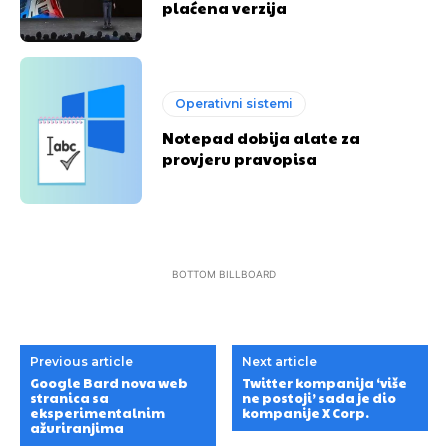
plaćena verzija
Operativni sistemi
Notepad dobija alate za
provjeru pravopisa
BOTTOM BILLBOARD
Previous article
Next article
Google Bard nova web
Twitter kompanija ‘više
stranica sa
ne postoji’ sada je dio
eksperimentalnim
kompanije X Corp.
ažuriranjima