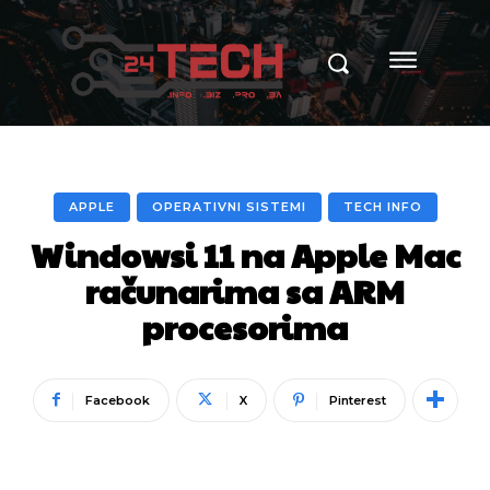
APPLE
OPERATIVNI SISTEMI
TECH INFO
Windowsi 11 na Apple Mac
računarima sa ARM
procesorima
Facebook
X
Pinterest