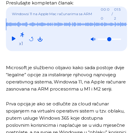
Preslušajte kompletan članak:
00:0
01:5
Windowsi 11 na Apple Mac računarima sa ARM
/
0
2
procesorima
x1
Microsoft je službeno objavio kako sada postoje dvije
“legalne” opcije za instaliranje njihovog najnovijeg
operativnog sistema, Windowsa 11, na Apple računare
zasnovana na ARM procesorima u M1 i M2 seriji.
Prva opcija je ako se odlučite za cloud računar
spojanjem na virtualni operativni sistem u tzv. oblaku,
putem usluge Windows 365 koje dostupna
poslovnim korisnicima i naplaćuje se u vidu mjesečne
pretplate, a na svoje se Windowse u “oblaku” korisnici