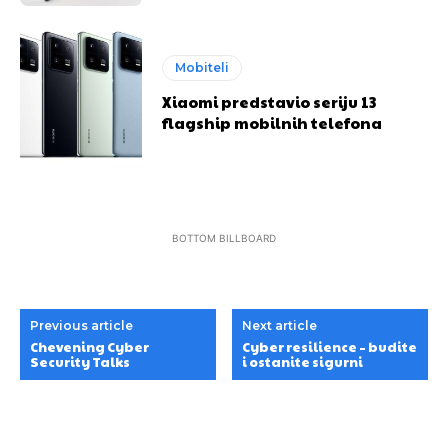
Mobiteli
Xiaomi predstavio seriju 13
flagship mobilnih telefona
BOTTOM BILLBOARD
Previous article
Next article
Chevening Cyber
Cyber resilience – budite
Security Talks
i ostanite sigurni